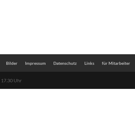
Bilder
Impressum
Datenschutz
Links
für Mitarbeiter
– 17.30 Uhr